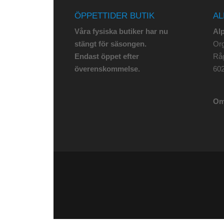
ÖPPETTIDER BUTIK
AL
Våra fysiska butiker har nu
Al
stängt för säsongen.
Org
Endast öppet efter
Rå
överenskommelse.
602
Om