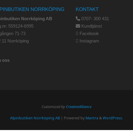
PINBUTIKEN NORRKÖPING
KONTAKT
pinbutiken Norrköping AB
0707- 300 431
.nr: 559124-6995
Kundtjänst
gången 71-73
Facebook
 11 Norrköping
Instagram
 oss
Customized by
CreativeAlliance
Alpinbutiken Norrköping AB
| Powered by
Mantra
&
WordPress.