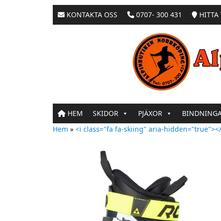
KONTAKTA OSS
0707- 300 431
HITTA 
HEM
SKIDOR
PJÄXOR
BINDNING
Hem
»
<i class="fa fa-skiing" aria-hidden="true"></