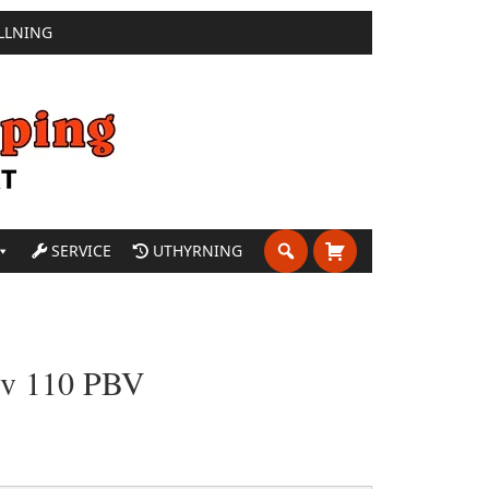
LLNING
SERVICE
UTHYRNING
rv 110 PBV