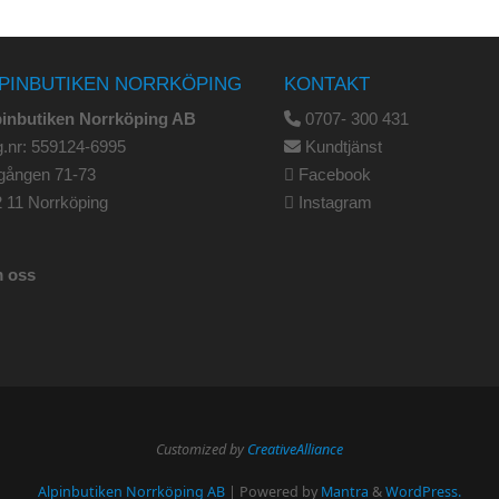
PINBUTIKEN NORRKÖPING
KONTAKT
pinbutiken Norrköping AB
0707- 300 431
.nr: 559124-6995
Kundtjänst
gången 71-73
Facebook
 11 Norrköping
Instagram
 oss
Customized by
CreativeAlliance
Alpinbutiken Norrköping AB
| Powered by
Mantra
&
WordPress.