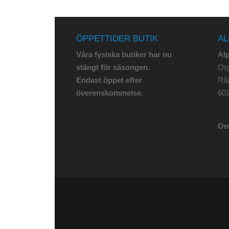
ÖPPETTIDER BUTIK
AL
Våra fysiska butiker har nu
Al
stängt för säsongen.
Org
Endast öppet efter
Rå
överenskommelse.
602
Om