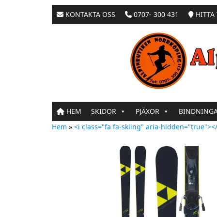
KONTAKTA OSS
0707- 300 431
HITTA 
HEM
SKIDOR
PJÄXOR
BINDNING
Hem
»
<i class="fa fa-skiing" aria-hidden="true"></