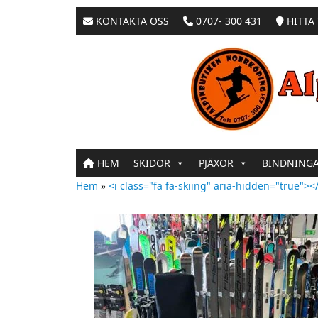
KONTAKTA OSS
0707- 300 431
HITTA 
HEM
SKIDOR
PJÄXOR
BINDNING
Hem
»
<i class="fa fa-skiing" aria-hidden="true"></