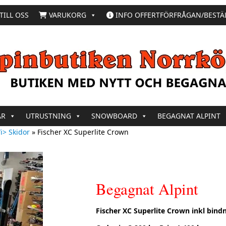
TILL OSS
VARUKORG
INFO OFFERTFÖRFRÅGAN/BESTÄ
AR
UTRUSTNING
SNOWBOARD
BEGAGNAT ALPINT
i> Skidor
»
Fischer XC Superlite Crown
Begagnat Alpint
Fischer XC Superlite Crown inkl bind