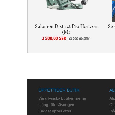
Salomon District Pro Horizon
Stö
(M)
2 500,00 SEK
3 700,00 SEK
ÖPPETTIDER BUTIK
AL
Våra fysiska butiker har nu
Al
stängt för säsongen.
Org
Endast öppet efter
Rå