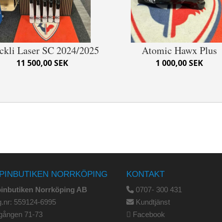
ckli Laser SC 2024/2025
Atomic Hawx Plus
11 500,00 SEK
1 000,00 SEK
PINBUTIKEN NORRKÖPING
KONTAKT
pinbutiken Norrköping AB
0707- 300 431
.nr: 559124-6995
Kundtjänst
gången 71-73
Facebook