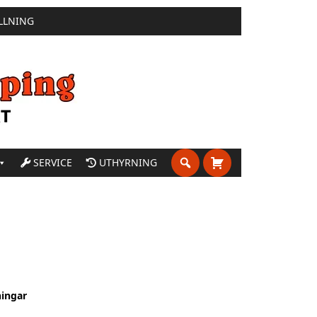
LLNING
SERVICE
UTHYRNING
ningar