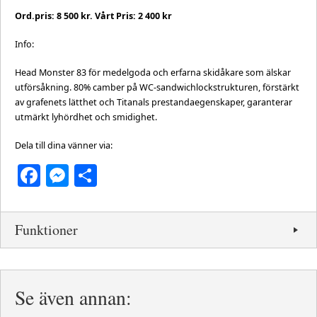
Ord.pris: 8 500 kr. Vårt Pris: 2 400 kr
Info:
Head Monster 83 för medelgoda och erfarna skidåkare som älskar
utförsåkning. 80% camber på WC-sandwichlockstrukturen, förstärkt
av grafenets lätthet och Titanals prestandaegenskaper, garanterar
utmärkt lyhördhet och smidighet.
Dela till dina vänner via:
Facebook
Messenger
Dela
Funktioner
Se även annan: