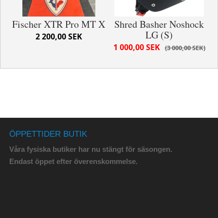
Fischer XTR Pro MT X
Shred Basher Noshock
LG (S)
2 200,00 SEK
1 000,00 SEK
3 000,00 SEK
ÖPPETTIDER BUTIK
Våra fysiska butiker har nu stängt för säsongen.
Endast öppet efter överenskommelse.