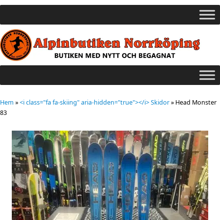
Hem
»
<i class="fa fa-skiing" aria-hidden="true"></i> Skidor
»
Head Monster
83