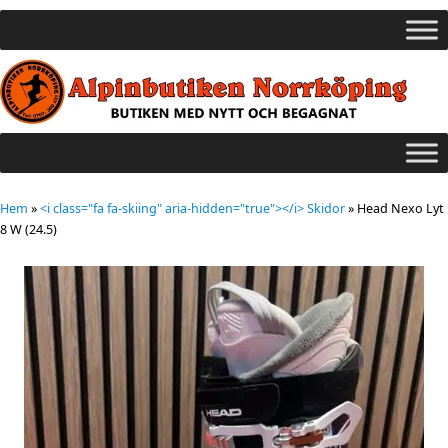
Hem
»
<i class="fa fa-skiing" aria-hidden="true"></i> Skidor
»
Head Nexo Lyt
8 W (24.5)