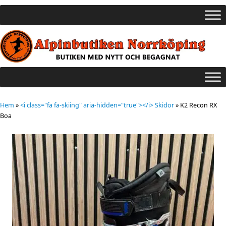
Hem
»
<i class="fa fa-skiing" aria-hidden="true"></i> Skidor
»
K2 Recon RX
Boa