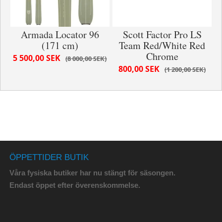
Armada Locator 96
Scott Factor Pro LS
(171 cm)
Team Red/White Red
Chrome
5 500,00 SEK
8 000,00 SEK
800,00 SEK
1 200,00 SEK
ÖPPETTIDER BUTIK
Våra fysiska butiker har nu stängt för säsongen.
Endast öppet efter överenskommelse.