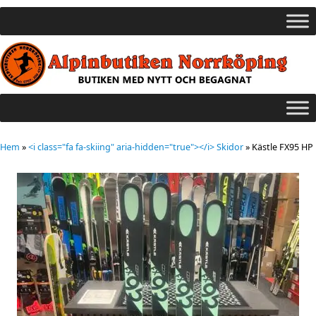
Hem
»
<i class="fa fa-skiing" aria-hidden="true"></i> Skidor
»
Kästle FX95 HP