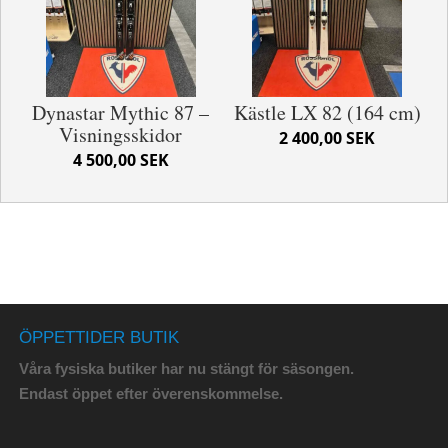
Dynastar Mythic 87 –
Kästle LX 82 (164 cm)
Visningsskidor
2 400,00 SEK
4 500,00 SEK
ÖPPETTIDER BUTIK
Våra fysiska butiker har nu stängt för säsongen.
Endast öppet efter överenskommelse.