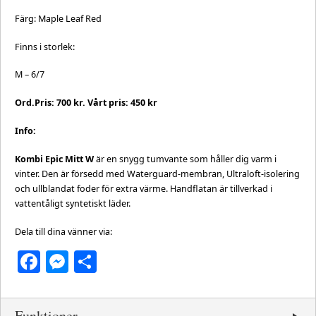
Färg: Maple Leaf Red
Finns i storlek:
M – 6/7
Ord.Pris: 700 kr. Vårt pris: 450 kr
Info:
Kombi Epic Mitt W
är en snygg tumvante som håller dig varm i
vinter. Den är försedd med Waterguard-membran, Ultraloft-isolering
och ullblandat foder för extra värme. Handflatan är tillverkad i
vattentåligt syntetiskt läder.
Dela till dina vänner via:
Facebook
Messenger
Dela
Funktioner