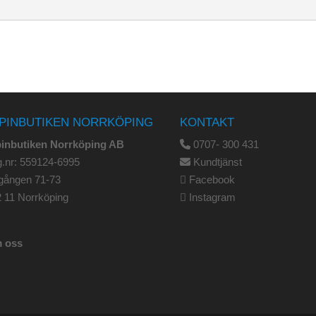
PINBUTIKEN NORRKÖPING
KONTAKT
pinbutiken Norrköping AB
0707- 300 431
.nr: 559124-6995
Kundtjänst
gången 71-73
Facebook
 11 Norrköping
Instagram
 oss