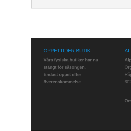
ÖPPETTIDER BUTIK
AL
Våra fysiska butiker har nu
Al
stängt för säsongen.
Org
Endast öppet efter
Rå
överenskommelse.
602
Om