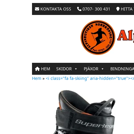
KONTAKTA OSS
0707- 300 431
HITTA 
HEM
SKIDOR
PJÄXOR
BINDNING
Hem
»
<i class="fa fa-skiing" aria-hidden="true"></