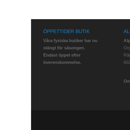
ÖPPETTIDER BUTIK
AL
Våra fysiska butiker har nu
Al
stängt för säsongen.
Org
Endast öppet efter
Rå
överenskommelse.
602
Om