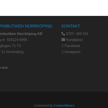
PINBUTIKEN NORRKÖPING
KONTAKT
pinbutiken Norrköping AB
0707- 300 431
.nr: 559124-6995
Kundtjänst
gången 71-73
Facebook
 11 Norrköping
Instagram
 oss
Customized by
CreativeAlliance