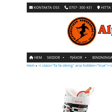
KONTAKTA OSS
0707- 300 431
HITTA 
HEM
SKIDOR
PJÄXOR
BINDNING
Hem
»
<i class="fa fa-skiing" aria-hidden="true"></