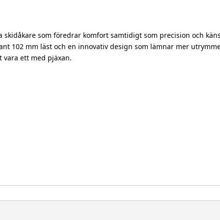
a skidåkare som föredrar komfort samtidigt som precision och käns
rant 102 mm läst och en innovativ design som lämnar mer utrymme vi
tt vara ett med pjäxan.