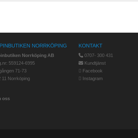
PINBUTIKEN NORRKÖPING
KONTAKT
pinbutiken Norrköping AB
0707- 300 431
.nr: 559124-6995
Kundtjänst
gången 71-73
Facebook
 11 Norrköping
Instagram
 oss