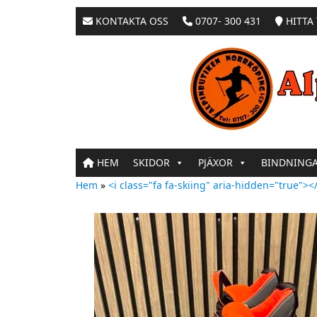
KONTAKTA OSS
0707- 300 431
HITTA 
HEM
SKIDOR
PJÄXOR
BINDNING
Hem
»
<i class="fa fa-skiing" aria-hidden="true"></