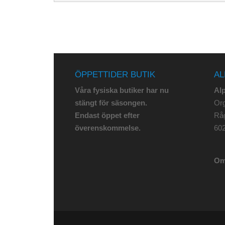
ÖPPETTIDER BUTIK
AL
Våra fysiska butiker har nu
Al
stängt för säsongen.
Org
Endast öppet efter
Rå
överenskommelse.
602
Om