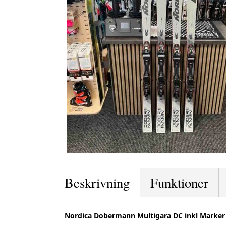
Beskrivning
Funktioner
Nordica Dobermann Multigara DC inkl Marke