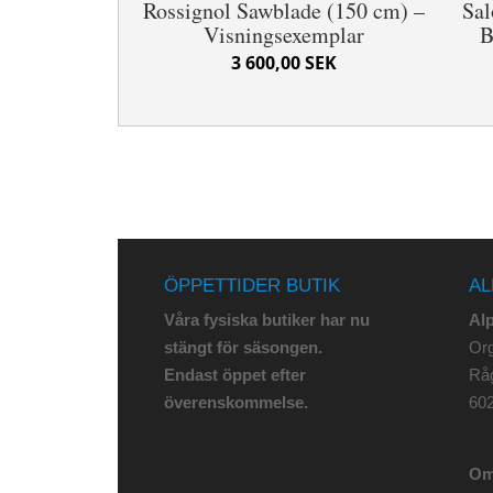
Rossignol Sawblade (150 cm) –
Sa
Visningsexemplar
B
3 600,00 SEK
ÖPPETTIDER BUTIK
AL
Våra fysiska butiker har nu
Al
stängt för säsongen.
Org
Endast öppet efter
Rå
överenskommelse.
602
Om