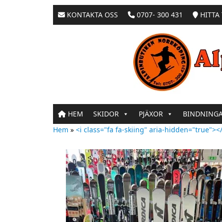
KONTAKTA OSS
0707- 300 431
HITTA 
HEM
SKIDOR
PJÄXOR
BINDNING
Hem
»
<i class="fa fa-skiing" aria-hidden="true"></