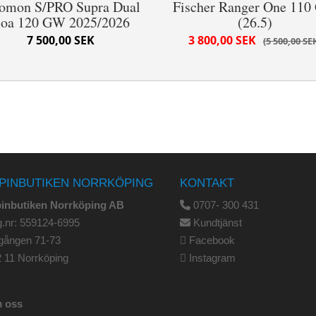
lomon S/PRO Supra Dual
Fischer Ranger One 11
oa 120 GW 2025/2026
(26.5)
7 500,00 SEK
3 800,00 SEK
5 500,00 SE
PINBUTIKEN NORRKÖPING
KONTAKT
pinbutiken Norrköping AB
0707- 300 431
.nr: 559124-6995
Kundtjänst
gången 71-73
Facebook
 11 Norrköping
Instagram
 oss