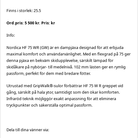
Finns i storlek: 25.5
Ord.pris: 5 500 kr. Pris: kr
Info:
Nordica HF 75 WR (GW) är en dampjäxa designad för att erbjuda
maximal komfort och användarvänlighet. Med en flexgrad på 75 ger
denna pjäxa en bekväm skidupplevelse, särskilt lämpad för
skidåkare på nybörjar- till medelnivå. 102 mm lästen ger en rymlig
passform, perfekt för dem med bredare fötter.
Utrustad med GripWalk®-sulor förbättrar HF 75 W R greppet vid
gång, särskilt på hala ytor, samtidigt som den ökar komforten.
Infraröd teknik möjliggör exakt anpassning för att eliminera
tryckpunkter och säkerställa optimal passform.
Dela till dina vänner via: