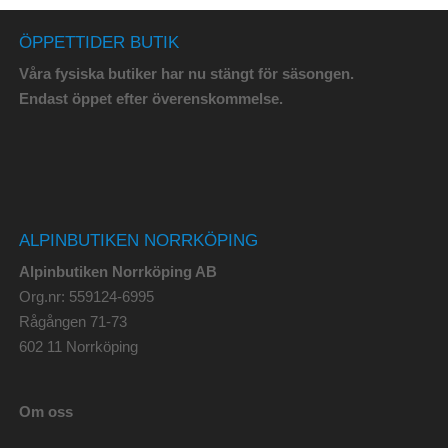
ÖPPETTIDER BUTIK
Våra fysiska butiker har nu stängt för säsongen.
Endast öppet efter överenskommelse.
ALPINBUTIKEN NORRKÖPING
Alpinbutiken Norrköping AB
Org.nr: 559124-6995
Rågången 71-73
602 11 Norrköping
Om oss