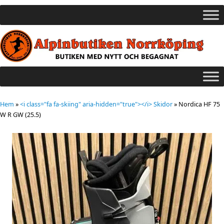
Hem
»
<i class="fa fa-skiing" aria-hidden="true"></i> Skidor
»
Nordica HF 75
W R GW (25.5)