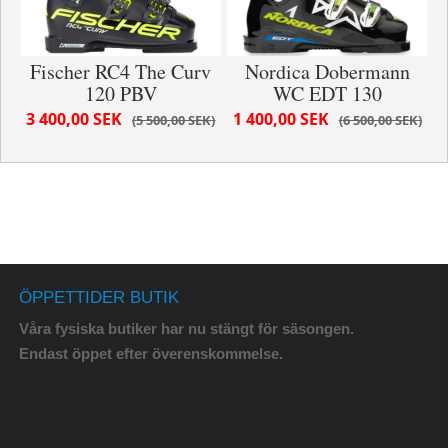
Fischer RC4 The Curv
Nordica Dobermann
120 PBV
WC EDT 130
3 400,00 SEK
1 400,00 SEK
5 500,00 SEK
6 500,00 SEK
ÖPPETTIDER BUTIK
Våra fysiska butiker har nu stängt för säsongen.
Endast öppet efter överenskommelse.