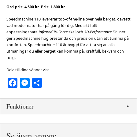
Ord.pris: 4 500 kr. Pris: 1 800 kr
Speedmachine 110 levererar top-of-the-line över hela berget, oavsett
vad moder natur har på gång för dig. Med sitt fullt
anpassningsbara
Infrared Tri-Force
skal och
3D-Performance Fit
liner
ger Speedmachine hög prestanda och precision utan att tumma på
komforten. Speedmachine 110 är byggd för att ta sig an alla
utmaningar du eller berget kan komma på. Kraftfull, bekväm och
rolig.
Dela till dina vänner via:
Facebook
Messenger
Dela
Funktioner
Se även annan: