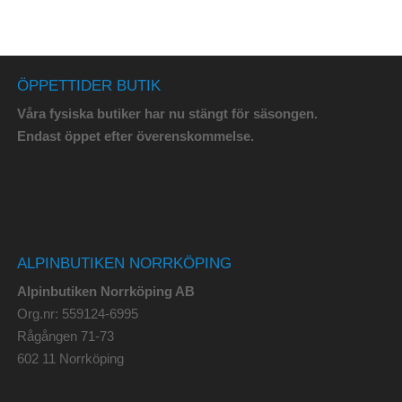
ÖPPETTIDER BUTIK
Våra fysiska butiker har nu stängt för säsongen.
Endast öppet efter överenskommelse.
ALPINBUTIKEN NORRKÖPING
Alpinbutiken Norrköping AB
Org.nr: 559124-6995
Rågången 71-73
602 11 Norrköping