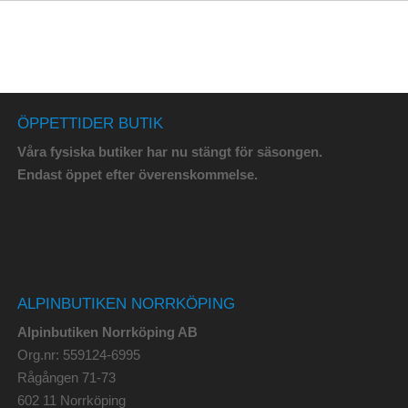
ÖPPETTIDER BUTIK
Våra fysiska butiker har nu stängt för säsongen.
Endast öppet efter överenskommelse.
ALPINBUTIKEN NORRKÖPING
Alpinbutiken Norrköping AB
Org.nr: 559124-6995
Rågången 71-73
602 11 Norrköping