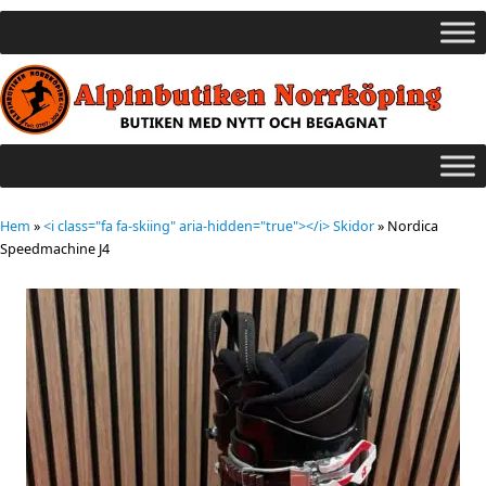
Hem
»
<i class="fa fa-skiing" aria-hidden="true"></i> Skidor
»
Nordica
Speedmachine J4