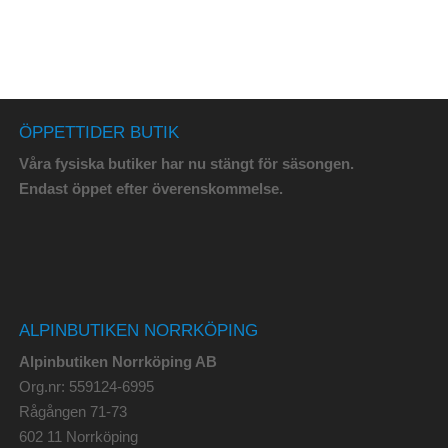
ÖPPETTIDER BUTIK
Våra fysiska butiker har nu stängt för säsongen.
Endast öppet efter överenskommelse.
ALPINBUTIKEN NORRKÖPING
Alpinbutiken Norrköping AB
Org.nr: 559124-6995
Rågången 71-73
602 11 Norrköping