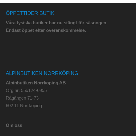
ÖPPETTIDER BUTIK
Våra fysiska butiker har nu stängt för säsongen.
Endast öppet efter överenskommelse.
ALPINBUTIKEN NORRKÖPING
Alpinbutiken Norrköping AB
Org.nr: 559124-6995
Rågången 71-73
602 11 Norrköping
Om oss