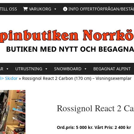
TILL OSS
VARUKORG
INFO OFFERTFÖRFRÅGAN/BESTÄ
AR
UTRUSTNING
SNOWBOARD
BEGAGNAT ALPINT
i> Skidor
»
Rossignol React 2 Carbon (170 cm) – Visningsexemplar
Rossignol React 2 Ca
Ord.pris: 5 000 kr. Vårt Pris: 2 400 kr