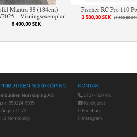
lkl Mantra 88 (184cm)
Fischer RC Pro 110 P
/2025 – Visningsexemplar
3 500,00 SEK
4 600,00 SE
6 400,00 SEK
PINBUTIKEN NORRKÖPING
KONTAKT
pinbutiken Norrköping AB
0707- 300 431
.nr: 559124-6995
Kundtjänst
gången 71-73
Facebook
 11 Norrköping
Instagram