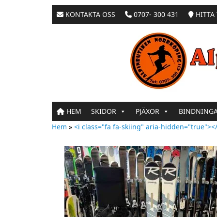
KONTAKTA OSS
0707- 300 431
HITTA 
HEM
SKIDOR
PJÄXOR
BINDNING
Hem
»
<i class="fa fa-skiing" aria-hidden="true"></