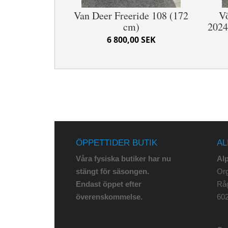
Van Deer Freeride 108 (172
Vö
cm)
2024
6 800,00 SEK
ÖPPETTIDER BUTIK
AL
Våra fysiska butiker har nu
Al
stängt för säsongen.
Org
Endast öppet efter
Rå
överenskommelse.
602