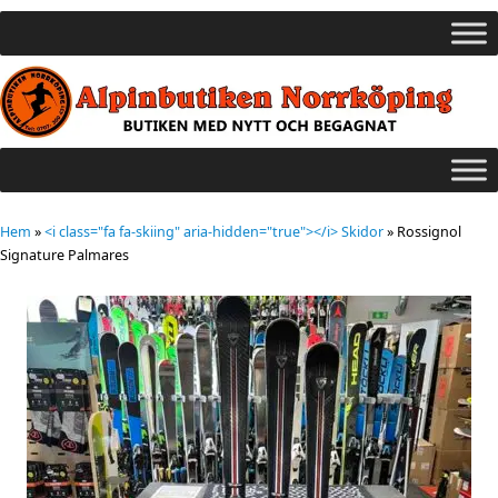
Hem
»
<i class="fa fa-skiing" aria-hidden="true"></i> Skidor
»
Rossignol
Signature Palmares