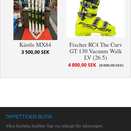
Kästle MX84
Fischer RC4 The Curv
GT 130 Vacuum Walk
3 500,00 SEK
LV (26.5)
4 800,00 SEK
8 000,00 SEK
ÖPPETTIDER BUTIK
Våra fysiska butiker har nu stängt för säsongen.