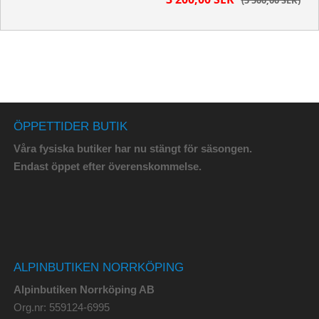
5 500,00 SEK
ÖPPETTIDER BUTIK
Våra fysiska butiker har nu stängt för säsongen.
Endast öppet efter överenskommelse.
ALPINBUTIKEN NORRKÖPING
Alpinbutiken Norrköping AB
Org.nr: 559124-6995