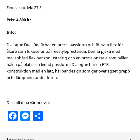
Finns i storlek: 27.5
Pris: 4 800 kr
Info:
Dialogue Dual Boa® har en precis passform och följsam flex för
åkare som fokuserar på freestyleprestanda. Denna pjäxa med
mellanhård flex har zonjustering och en precisionssele som håller
hälen på plats i en ledad passform. Dialogue har en FTR-
konstruktion med en lätt, hållbar design som ger överlägset grepp
och dämpning under foten.
Dela till dina vänner via:
Facebook
Messenger
Dela
Funktioner