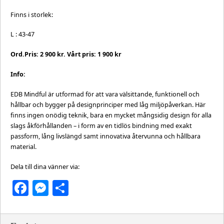
Finns i storlek:
L : 43-47
Ord.Pris: 2 900 kr. Vårt pris: 1 900 kr
Info:
EDB Mindful är utformad för att vara välsittande, funktionell och
hållbar och bygger på designprinciper med låg miljöpåverkan. Här
finns ingen onödig teknik, bara en mycket mångsidig design för alla
slags åkförhållanden – i form av en tidlös bindning med exakt
passform, lång livslängd samt innovativa återvunna och hållbara
material.
Dela till dina vänner via:
Facebook
Messenger
Dela