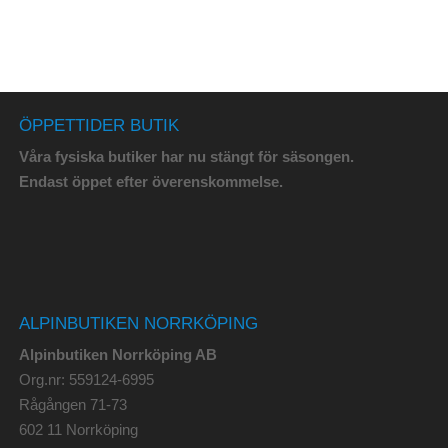
ÖPPETTIDER BUTIK
Våra fysiska butiker har nu stängt för säsongen.
Endast öppet efter överenskommelse.
ALPINBUTIKEN NORRKÖPING
Alpinbutiken Norrköping AB
Org.nr: 559124-6995
Rågången 71-73
602 11 Norrköping