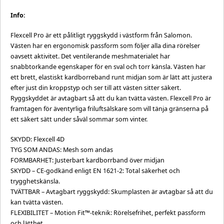
Info:
Flexcell Pro är ett pålitligt ryggskydd i västform från Salomon.
Västen har en ergonomisk passform som följer alla dina rörelser
oavsett aktivitet. Det ventilerande meshmaterialet har
snabbtorkande egenskaper för en sval och torr känsla. Västen har
ett brett, elastiskt kardborreband runt midjan som är lätt att justera
efter just din kroppstyp och ser till att västen sitter säkert.
Ryggskyddet är avtagbart så att du kan tvätta västen. Flexcell Pro är
framtagen för äventyrliga friluftsälskare som vill tänja gränserna på
ett säkert sätt under såväl sommar som vinter.
SKYDD: Flexcell 4D
TYG SOM ANDAS: Mesh som andas
FORMBARHET: Justerbart kardborrband över midjan
SKYDD – CE-godkänd enligt EN 1621-2: Total säkerhet och
trygghetskänsla.
TVÄTTBAR – Avtagbart ryggskydd: Skumplasten är avtagbar så att du
kan tvätta västen.
FLEXIBILITET – Motion Fit™-teknik: Rörelsefrihet, perfekt passform
och lätthet.