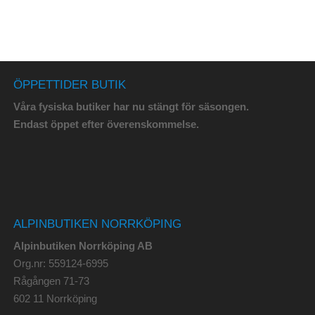
ÖPPETTIDER BUTIK
Våra fysiska butiker har nu stängt för säsongen.
Endast öppet efter överenskommelse.
ALPINBUTIKEN NORRKÖPING
Alpinbutiken Norrköping AB
Org.nr: 559124-6995
Rågången 71-73
602 11 Norrköping