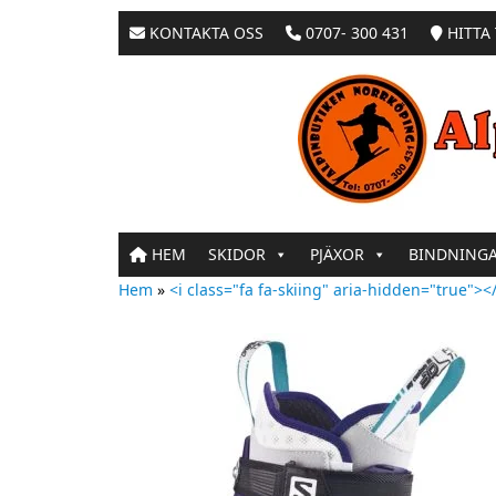
KONTAKTA OSS
0707- 300 431
HITTA 
HEM
SKIDOR
PJÄXOR
BINDNING
Hem
»
<i class="fa fa-skiing" aria-hidden="true"></