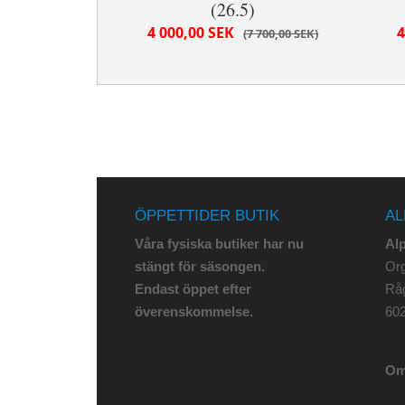
(26.5)
4 000,00 SEK
4
7 700,00 SEK
ÖPPETTIDER BUTIK
AL
Våra fysiska butiker har nu
Al
stängt för säsongen.
Org
Endast öppet efter
Rå
överenskommelse.
602
Om