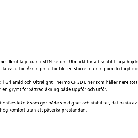
mer flexibla pjäxan i MTN-serien. Utmärkt för att snabbt jaga höjdm
som krävs utför. Åkningen utför blir en större njutning om du tagit 
ad i Grilamid och Ultralight Thermo CF 3D Liner som håller nere to
r en grymt förbättrad åkning både uppför och utför.
ionflex-teknik som ger både smidighet och stabilitet, det bästa av
 hög komfort utan att påverka prestandan.