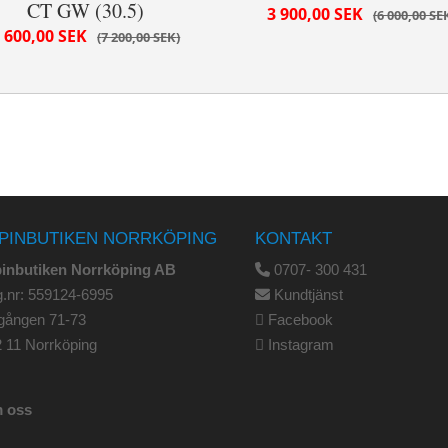
CT GW (30.5)
3 900,00 SEK
6 000,00 SE
 600,00 SEK
7 200,00 SEK
PINBUTIKEN NORRKÖPING
KONTAKT
pinbutiken Norrköping AB
0707- 300 431
.nr: 559124-6995
Kundtjänst
gången 71-73
Facebook
 11 Norrköping
Instagram
 oss