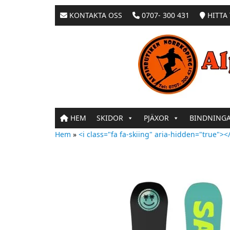
KONTAKTA OSS
0707- 300 431
HITTA 
HEM
SKIDOR
PJÄXOR
BINDNING
Hem
»
<i class="fa fa-skiing" aria-hidden="true"></