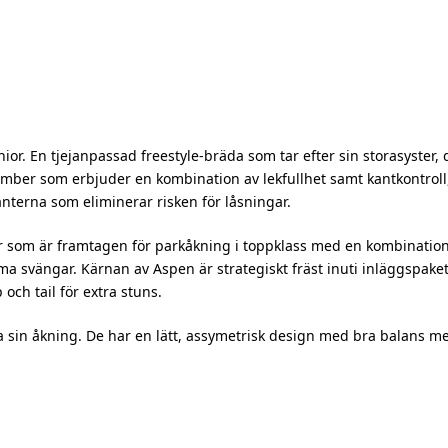
r. En tjejanpassad freestyle-bräda som tar efter sin storasyster, 
ber som erbjuder en kombination av lekfullhet samt kantkontroll
terna som eliminerar risken för låsningar.
 som är framtagen för parkåkning i toppklass med en kombination a
mma svängar. Kärnan av Aspen är strategiskt fräst inuti inläggspak
 och tail för extra stuns.
 sin åkning. De har en lätt, assymetrisk design med bra balans mel