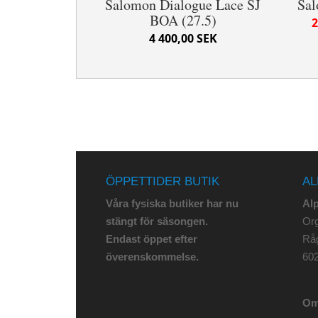
Salomon Dialogue Lace SJ
Sal
BOA (27.5)
2
4 400,00 SEK
ÖPPETTIDER BUTIK
AL
Våra fysiska butiker har nu
Al
stängt för säsongen.
Org
Endast öppet efter
Rå
överenskommelse.
602
Om