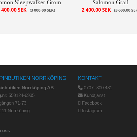
omon Sleepwalker Grom
Salomon Grail
 400,00 SEK
2 400,00 SEK
3 000,00 SEK
3 600,00 SE
PINBUTIKEN NORRKÖPING
KONTAKT
pinbutiken Norrköping AB
0707- 300 431
.nr: 559124-6995
Kundtjänst
gången 71-73
Facebook
 11 Norrköping
Instagram
 oss