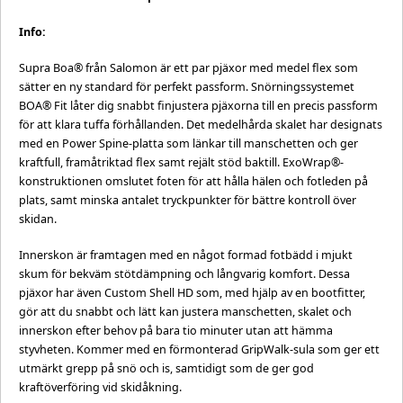
Info:
Supra Boa® från Salomon är ett par pjäxor med medel flex som
sätter en ny standard för perfekt passform. Snörningssystemet
BOA® Fit låter dig snabbt finjustera pjäxorna till en precis passform
för att klara tuffa förhållanden. Det medelhårda skalet har designats
med en Power Spine-platta som länkar till manschetten och ger
kraftfull, framåtriktad flex samt rejält stöd baktill. ExoWrap®-
konstruktionen omslutet foten för att hålla hälen och fotleden på
plats, samt minska antalet tryckpunkter för bättre kontroll över
skidan.
Innerskon är framtagen med en något formad fotbädd i mjukt
skum för bekväm stötdämpning och långvarig komfort. Dessa
pjäxor har även Custom Shell HD som, med hjälp av en bootfitter,
gör att du snabbt och lätt kan justera manschetten, skalet och
innerskon efter behov på bara tio minuter utan att hämma
styvheten. Kommer med en förmonterad GripWalk-sula som ger ett
utmärkt grepp på snö och is, samtidigt som de ger god
kraftöverföring vid skidåkning.