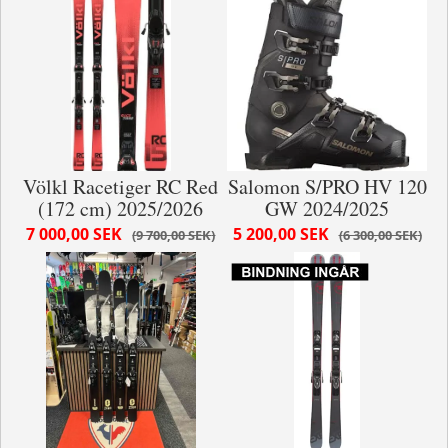
Völkl Racetiger RC Red
Salomon S/PRO HV 120
(172 cm) 2025/2026
GW 2024/2025
7 000,00 SEK
5 200,00 SEK
9 700,00 SEK
6 300,00 SEK