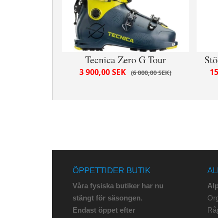
Tecnica Zero G Tour
Stö
3 900,00 SEK
15
6 000,00 SEK
ÖPPETTIDER BUTIK
AL
Våra fysiska butiker har nu
Al
stängt för säsongen.
Org
Endast öppet efter
Rå