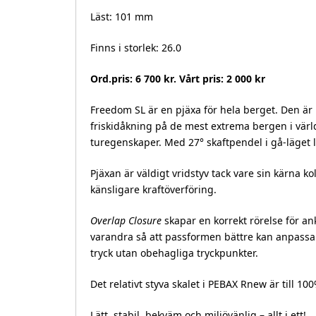
Läst: 101 mm
Finns i storlek: 26.0
Ord.pris: 6 700 kr. Vårt pris: 2 000 kr
Freedom SL är en pjäxa för hela berget. Den ä
friskidåkning på de mest extrema bergen i värl
turegenskaper. Med 27° skaftpendel i gå-läget l
Pjäxan är väldigt vridstyv tack vare sin kärna 
känsligare kraftöverföring.
Overlap Closure
skapar en korrekt rörelse för ank
varandra så att passformen bättre kan anpassa e
tryck utan obehagliga tryckpunkter.
Det relativt styva skalet i PEBAX Rnew är till 1
Lätt, stabil, bekväm och miljövänlig – allt i ett!