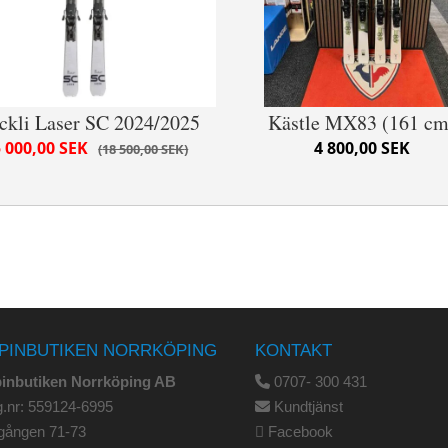
ckli Laser SC 2024/2025
Kästle MX83 (161 cm
 000,00 SEK
4 800,00 SEK
18 500,00 SEK
PINBUTIKEN NORRKÖPING
KONTAKT
pinbutiken Norrköping AB
0707- 300 431
.nr: 559124-6995
Kundtjänst
gången 71-73
Facebook