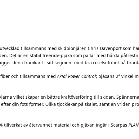
r utvecklad tillsammans med skidpionjären Chris Davenport som har
den. Det är en stabil freeride-pjäxa som pallar med hårda påfres
igger den i framkant i sitt segment med bra rörelsefrihet på branta
kolfiber och tillsammans med
Axial Power Control
; pjäxans 2° vinkel 
larna vilket skapar en bättre kraftöverföring till skidan. Spännerna
fter din fots former. Olika tjocklekar på skalet, samt en vriden pr
00% tillverkat av återvunnet material och pjäxan ingår i Scarpas
PLAN