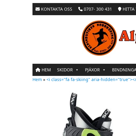
KONTAKTA OSS
0707- 300 431
HITTA 
HEM
SKIDOR
PJÄXOR
BINDNING
Hem
»
<i class="fa fa-skiing" aria-hidden="true"></