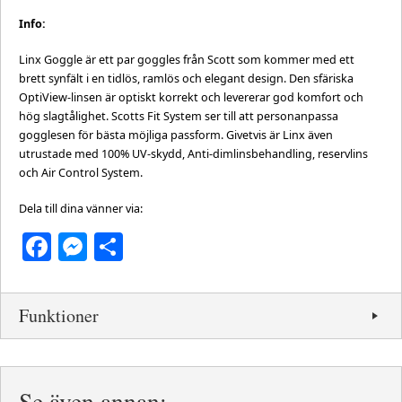
Info:
Linx Goggle är ett par goggles från Scott som kommer med ett
brett synfält i en tidlös, ramlös och elegant design. Den sfäriska
OptiView-linsen är optiskt korrekt och levererar god komfort och
hög slagtålighet. Scotts Fit System ser till att personanpassa
gogglesen för bästa möjliga passform. Givetvis är Linx även
utrustade med 100% UV-skydd, Anti-dimlinsbehandling, reservlins
och Air Control System.
Dela till dina vänner via:
Facebook
Messenger
Dela
Funktioner
Se även annan: