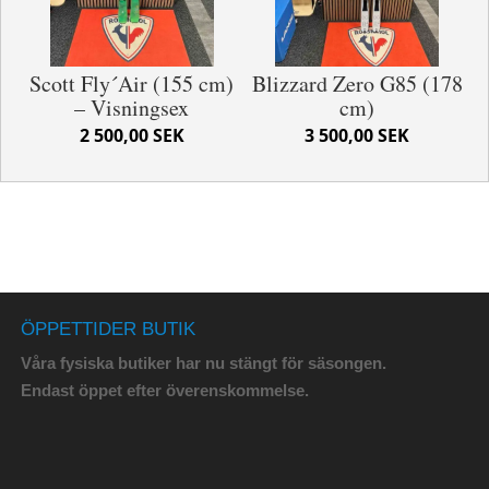
Scott Fly´Air (155 cm)
Blizzard Zero G85 (178
– Visningsex
cm)
2 500,00 SEK
3 500,00 SEK
ÖPPETTIDER BUTIK
Våra fysiska butiker har nu stängt för säsongen.
Endast öppet efter överenskommelse.