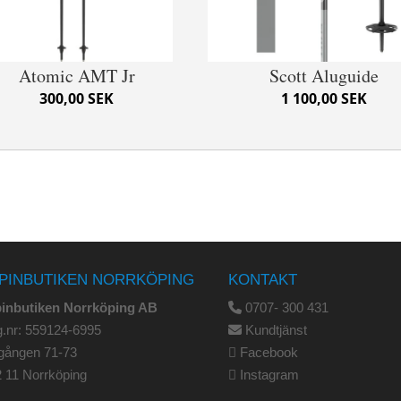
Atomic AMT Jr
Scott Aluguide
300,00 SEK
1 100,00 SEK
PINBUTIKEN NORRKÖPING
KONTAKT
pinbutiken Norrköping AB
0707- 300 431
.nr: 559124-6995
Kundtjänst
gången 71-73
Facebook
 11 Norrköping
Instagram