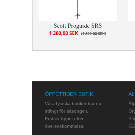
Scott Proguide SRS
1 300,00 SEK
1 800,00 SEK
ÖPPETTIDER BUTIK
AL
Våra fysiska butiker har nu
Al
stängt för säsongen.
Org
Endast öppet efter
Rå
överenskommelse.
602