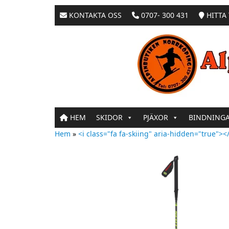
KONTAKTA OSS
0707- 300 431
HITTA 
HEM
SKIDOR
PJÄXOR
BINDNING
Hem
»
<i class="fa fa-skiing" aria-hidden="true"></