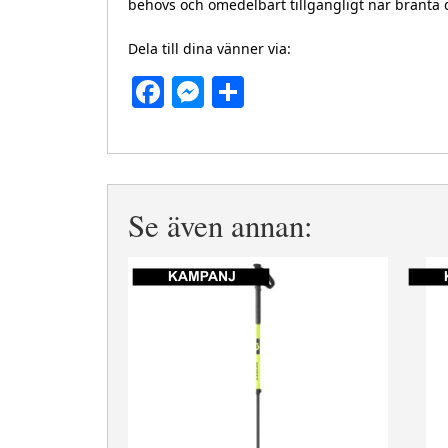
behövs och omedelbart tillgängligt när branta 
Dela till dina vänner via:
Facebook
Messenger
Dela
Se även annan: