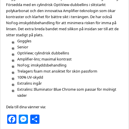
Försedda med en cylindrisk OptiView-dubbellins i slitstarkt
polykarbonat och den innovativa Amplifier-teknologin som ökar
kontraster och klarhet för bättre sikt i terrängen. De har också
NoFog-imskyddsbehandling för att minimera risken för imma på
linsen. Det extra breda bandet med silikon på insidan ser till att de
sitter stadigt på plats.
Goggles
Senior
OptiView; cylindrisk dubbellins
Amplifier-lins; maximal kontrast
NoFog; imskyddsbehandling
Trelagers foam mot ansiktet för skön passform
100% UV-skydd
Extralins ingår
Extralins: Illuminator Blue Chrome som passar för molnigt
väder
Dela till dina vänner via:
Facebook
Messenger
Dela