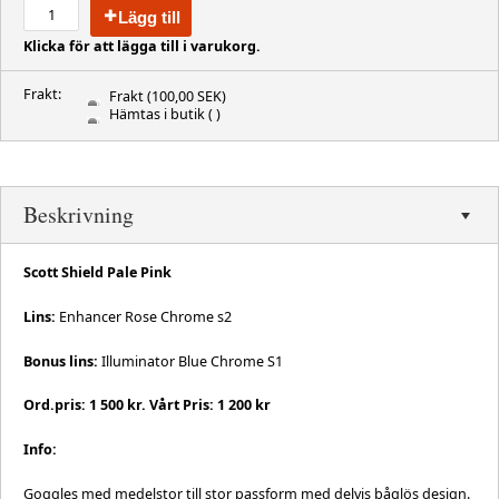
Lägg till
Klicka för att lägga till i varukorg.
Frakt:
Frakt
(100,00 SEK)
Hämtas i butik
( )
Beskrivning
Scott Shield Pale Pink
Lins:
Enhancer Rose Chrome s2
Bonus lins:
Illuminator Blue Chrome S1
Ord.pris: 1 500 kr. Vårt Pris: 1 200 kr
Info:
Goggles med medelstor till stor passform med delvis båglös design.