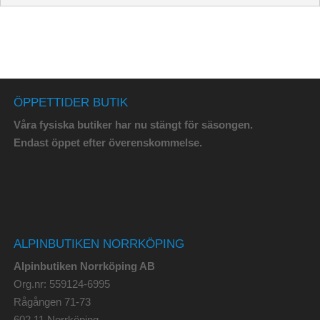
ÖPPETTIDER BUTIK
Våra fysiska butiker har nu stängt för säsongen.
Endast öppet efter överenskommelse.
ALPINBUTIKEN NORRKÖPING
Alpinbutiken Norrköping AB
Org.nr: 559124-6995
Rågången 71-73
602 11 Norrköping