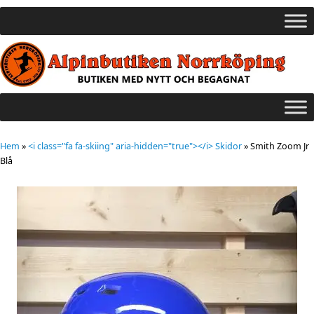
Hem
»
<i class="fa fa-skiing" aria-hidden="true"></i> Skidor
»
Smith Zoom Jr
Blå