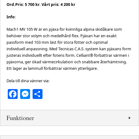
Ord.Pris: 5 700 kr. Vårt pris: 4 200 kr
Info:
Mach1 MV 105 W är en pjäxa för kvinnliga alpina skidåkare som
behöver stor volym och medelhård flex. Pjäxan har en exakt
passform med 103 mm läst för stora fötter och optimal
individuell anpassning. Med Tecnicas C.A.S. system kan pjäxans form
justeras individuellt efter fotens form. Celliant® förbättrar värmen i
pjäxorna, ger ökad värmecirkulation och snabbare återhämtning.
Ett lager av lammull förbättrar värmen ytterligare.
Dela till dina vänner via:
Facebook
Messenger
Dela
Funktioner