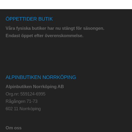
ÖPPETTIDER BUTIK
Våra fysiska butiker har nu stängt för säsongen.
Endast öppet efter överenskommelse.
ALPINBUTIKEN NORRKÖPING
Alpinbutiken Norrköping AB
Org.nr: 559124-6995
Rågången 71-73
602 11 Norrköping
Om oss