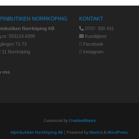
PINBUTIKEN NORRKÖPING
KONTAKT
pinbutiken Norrköping AB
0707- 300 431
.nr: 559124-6995
Kundtjänst
gången 71-73
Facebook
 11 Norrköping
Instagram
 oss
Customized by
CreativeAlliance
Alpinbutiken Norrköping AB
| Powered by
Mantra
&
WordPress.