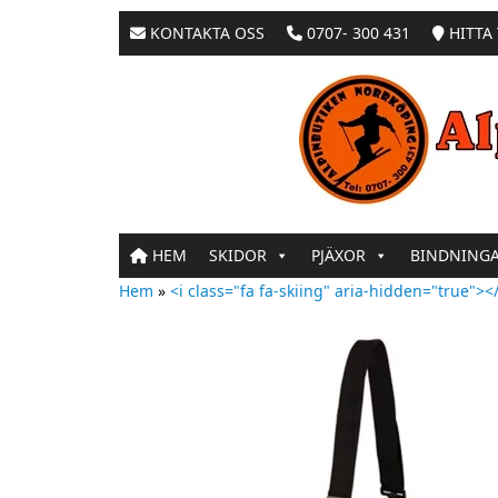
KONTAKTA OSS
0707- 300 431
HITTA 
HEM
SKIDOR
PJÄXOR
BINDNING
Hem
»
<i class="fa fa-skiing" aria-hidden="true"></