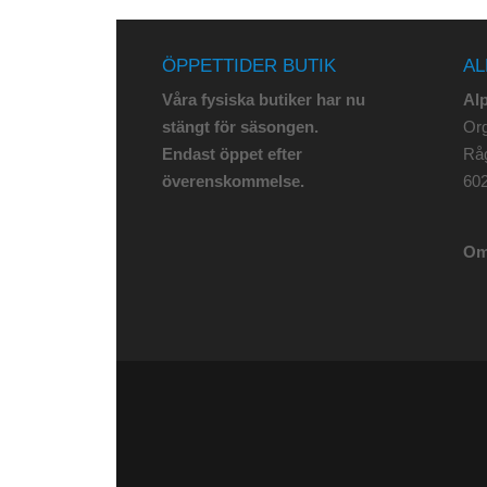
ÖPPETTIDER BUTIK
AL
Våra fysiska butiker har nu
Al
stängt för säsongen.
Org
Endast öppet efter
Rå
överenskommelse.
602
Om