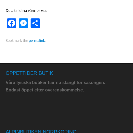
Dela till dina vänner via:
Facebook
Messenger
Dela
Bookmark the
permalink
.
ÖPPETTIDER BUTIK
Våra fysiska butiker har nu stängt för säsongen.
Endast öppet efter överenskommelse.
ALPINBUTIKEN NORRKÖPING