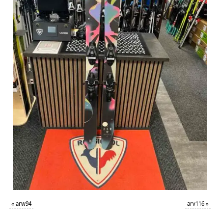
«
arw94
arv116
»