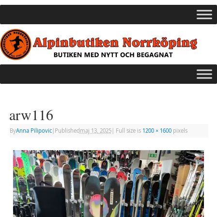
arw116
By
Anna Pilipovic
|
Published
maj 13, 2025
|
Full size is
1200 × 1600
pixels