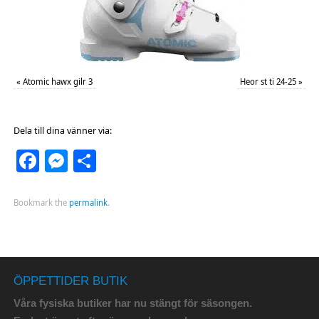
«
Atomic hawx gilr 3
Heor st ti 24-25
»
Dela till dina vänner via:
Facebook
Messenger
Dela
Bookmark the
permalink
.
ÖPPETTIDER BUTIK
Våra fysiska butiker har nu stängt för säsongen.