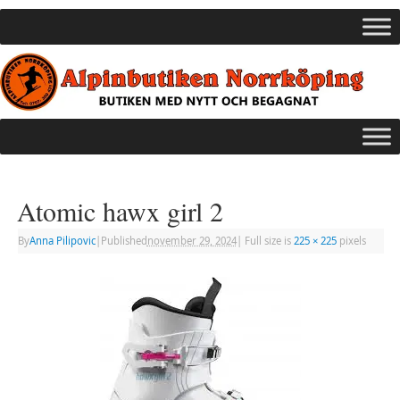
Atomic hawx girl 2
By
Anna Pilipovic
|
Published
november 29, 2024
|
Full size is
225 × 225
pixels