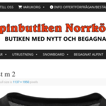
TILL OSS
VARUKORG
INFO OFFERTFÖRFRÅGAN/BESTÄ
AR
UTRUSTNING
SNOWBOARD
BEGAGNAT ALPINT
st m 2
ull size is
1137 × 1950
pixels