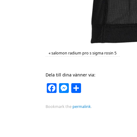
«
salomon radium pro s sigma rosin 5
Dela till dina vänner via:
Facebook
Messenger
Dela
Bookmark the
permalink
.