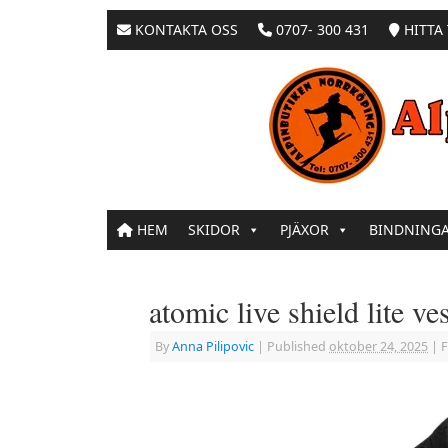
KONTAKTA OSS
0707- 300 431
HITTA 
HEM
SKIDOR
PJÄXOR
BINDNING
atomic live shield lite ve
By
Anna Pilipovic
|
Published
oktober 24, 2025
|
F