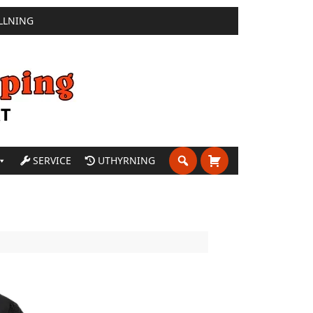
LLNING
SERVICE
UTHYRNING