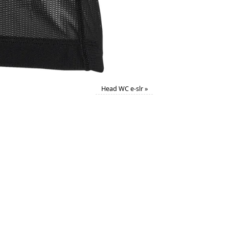
Head WC e-slr
»