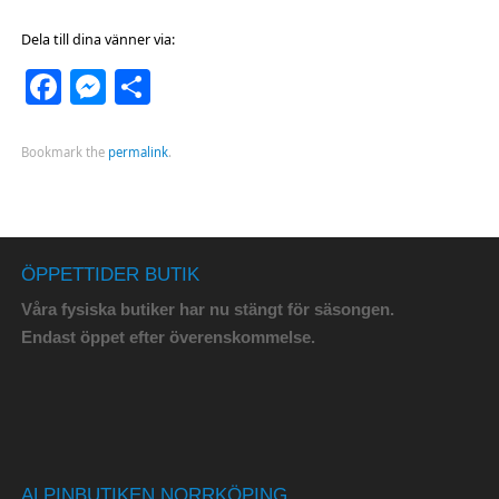
Dela till dina vänner via:
Facebook
Messenger
Dela
Bookmark the
permalink
.
ÖPPETTIDER BUTIK
Våra fysiska butiker har nu stängt för säsongen.
Endast öppet efter överenskommelse.
ALPINBUTIKEN NORRKÖPING