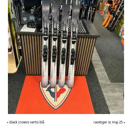
«
black crowvs vertis blå
racetiger sc maj-25
»