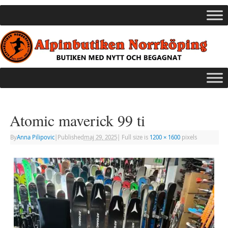
Atomic maverick 99 ti
By
Anna Pilipovic
|
Published
maj 29, 2025
|
Full size is
1200 × 1600
pixels