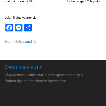
«
atomic maverick 88 ti
Fischer ranger 102 fr pink
»
Dela till dina vänner via:
Facebook
Messenger
Dela
Bookmark the
permalink
.
ÖPPETTIDER BUTIK
Våra fysiska butiker har nu stängt för säsongen.
Endast öppet efter överenskommelse.