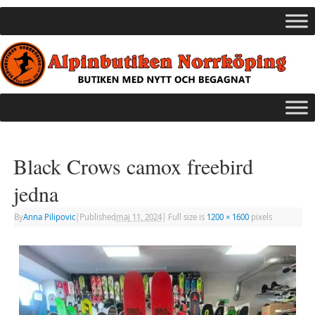
Black Crows camox freebird
jedna
By
Anna Pilipovic
|
Published
maj 11, 2024
|
Full size is
1200 × 1600
pixels