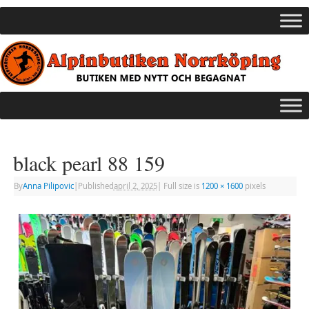
black pearl 88 159
By
Anna Pilipovic
|
Published
april 2, 2025
|
Full size is
1200 × 1600
pixels