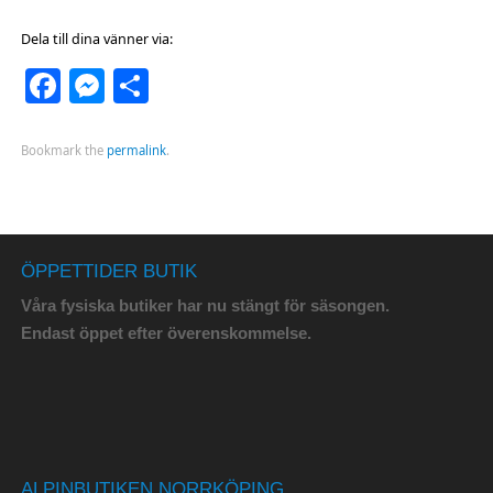
Dela till dina vänner via:
Facebook
Messenger
Dela
Bookmark the
permalink
.
ÖPPETTIDER BUTIK
Våra fysiska butiker har nu stängt för säsongen.
Endast öppet efter överenskommelse.
ALPINBUTIKEN NORRKÖPING