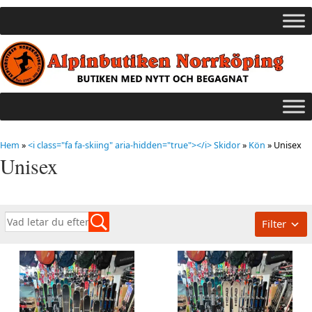
Hem
»
<i class="fa fa-skiing" aria-hidden="true"></i> Skidor
»
Kön
»
Unisex
Unisex
Filter