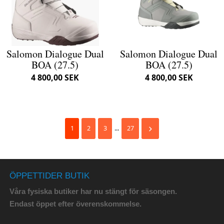
Salomon Dialogue Dual
Salomon Dialogue Dual
BOA (27.5)
BOA (27.5)
4 800,00 SEK
4 800,00 SEK
1
2
3
...
27
ÖPPETTIDER BUTIK
Våra fysiska butiker har nu stängt för säsongen.
Endast öppet efter överenskommelse.