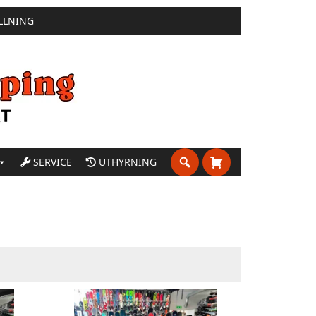
LLNING
SERVICE
UTHYRNING