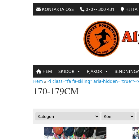
KONTAKTA OSS
0707- 300 431
HITTA 
HEM
SKIDOR
PJÄXOR
BINDNING
Hem
»
<i class="fa fa-skiing" aria-hidden="true"></
170-179CM