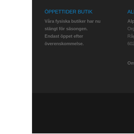
ÖPPETTIDER BUTIK
AL
Våra fysiska butiker har nu
Al
stängt för säsongen.
Org
Endast öppet efter
Rå
överenskommelse.
602
Om