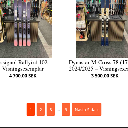
ssignol Rallyird 102 –
Dynastar M-Cross 78 (1
Visningsexemplar
2024/2025 – Visningsex
4 700,00 SEK
3 500,00 SEK
1
2
3
...
9
Nästa Sida »