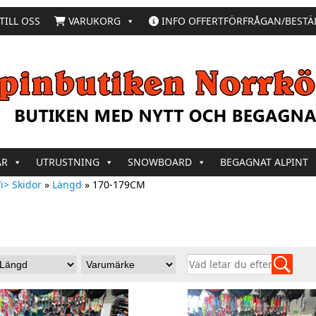
TILL OSS
VARUKORG
INFO OFFERTFÖRFRÅGAN/BESTÄ
AR
UTRUSTNING
SNOWBOARD
BEGAGNAT ALPINT
i> Skidor
»
Längd
»
170-179CM