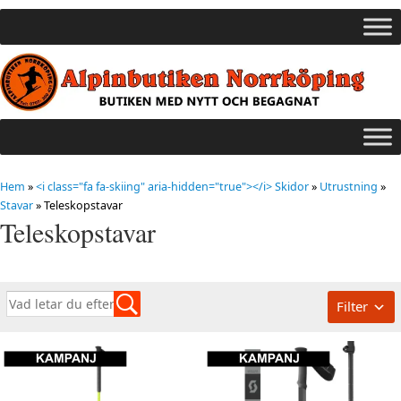
Hem
»
<i class="fa fa-skiing" aria-hidden="true"></i> Skidor
»
Utrustning
»
Stavar
»
Teleskopstavar
Teleskopstavar
Filter