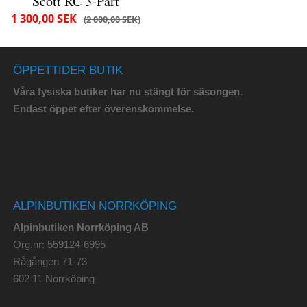
Scott RC 3-Part
1 300,00 SEK
2 000,00 SEK
ÖPPETTIDER BUTIK
Våra fysiska butiker har nu stängt för säsongen.
Endast öppet efter överenskommelse.
ALPINBUTIKEN NORRKÖPING
Alpinbutiken Norrköping AB
Org.nr: 559124-6995
Rågången 71-73
602 11 Norrköping