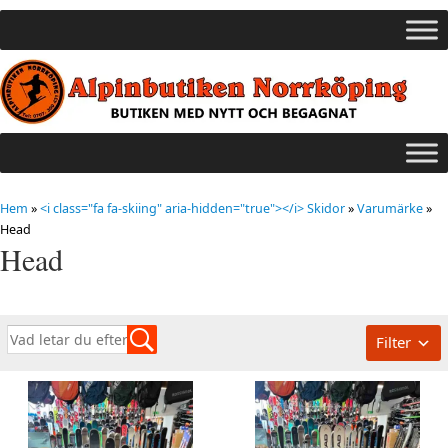
Hem
»
<i class="fa fa-skiing" aria-hidden="true"></i> Skidor
»
Varumärke
»
Head
Head
Filter