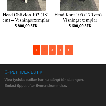
Head Oblivion 102 (181
Head Kore 105 (170 cm) –
cm) – Visningsexemplar
Visningsexemplar
5 800,00 SEK
5 600,00 SEK
1
2
3
4
ÖPPETTIDER BUTIK
Våra fysiska butiker har nu stängt för säsongen.
Endast öppet efter överenskommelse.