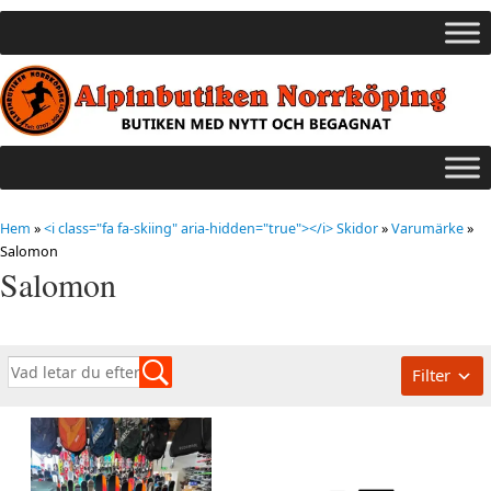
Hem
»
<i class="fa fa-skiing" aria-hidden="true"></i> Skidor
»
Varumärke
»
Salomon
Salomon
Filter