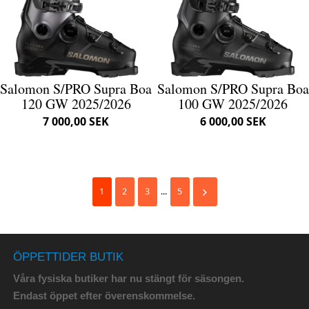
Salomon S/PRO Supra Boa
Salomon S/PRO Supra Boa
120 GW 2025/2026
100 GW 2025/2026
7 000,00 SEK
6 000,00 SEK
1
2
3
...
5
ÖPPETTIDER BUTIK
Våra fysiska butiker har nu stängt för säsongen.
Endast öppet efter överenskommelse.