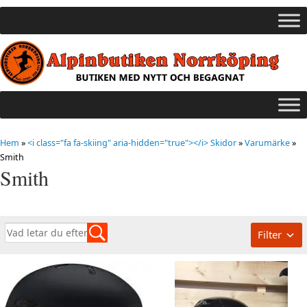
Hem
»
<i class="fa fa-skiing" aria-hidden="true"></i> Skidor
»
Varumärke
»
Smith
Smith
Filter