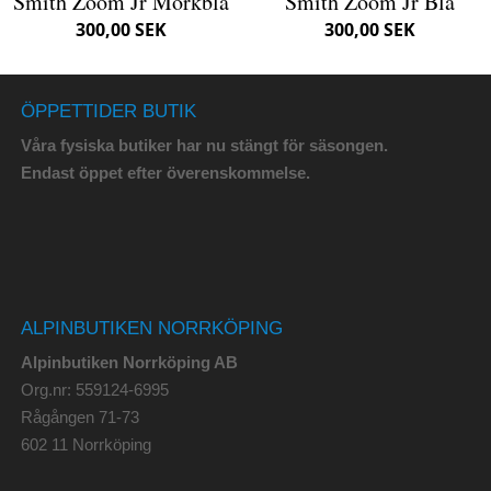
Smith Zoom Jr Mörkblå
Smith Zoom Jr Blå
300,00 SEK
300,00 SEK
ÖPPETTIDER BUTIK
Våra fysiska butiker har nu stängt för säsongen.
Endast öppet efter överenskommelse.
ALPINBUTIKEN NORRKÖPING
Alpinbutiken Norrköping AB
Org.nr: 559124-6995
Rågången 71-73
602 11 Norrköping