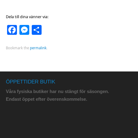
Dela till dina vänner via:
Facebook
Messenger
Dela
Bookmark the
permalink
.
ÖPPETTIDER BUTIK
Våra fysiska butiker har nu stängt för säsongen.
Endast öppet efter överenskommelse.