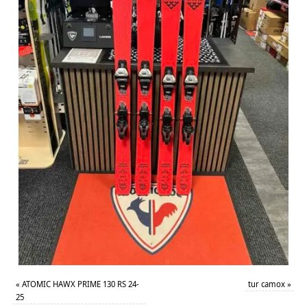
«
ATOMIC HAWX PRIME 130 RS 24-
tur camox
»
25